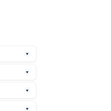
▼
▼
loque y peticiones
▼
o local.
▼