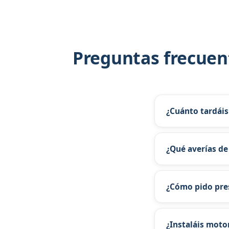
Preguntas frecuen
¿Cuánto tardáis
Presupuesto perso
¿Qué averías de
En Sant Pere de R
de motor tras ref
¿Cómo pido pres
WhatsApp 671 12 7
¿Instaláis moto