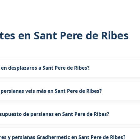
tes en Sant Pere de Ribes
 en desplazaros a Sant Pere de Ribes?
nalizado según el caso.
 persianas veis más en Sant Pere de Ribes?
ibes destacan persianas de locales, cintas rotas en viviendas de b
orma.
upuesto de persianas en Sant Pere de Ribes?
2 58 desde Sant Pere de Ribes: foto de la avería y si es vivienda 
res y persianas Gradhermetic en Sant Pere de Ribes?