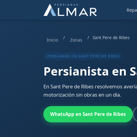
Repa
/
/
Sant Pere de Ribes
Inicio
Zonas
PERSIANAS EN SANT PERE DE RIBES
Persianista en 
En Sant Pere de Ribes resolvemos avería
motorización sin obras en un día.
WhatsApp en Sant Pere de Ribes