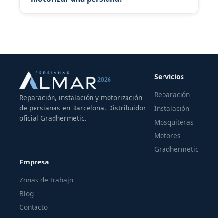
WhatsApp. Más detalle: /motorizar-persiana-
Depende del tamaño, peso y marca. Te damos
antigua-barcelona/.
orientación por WhatsApp con foto y medidas
aproximadas.
Servicios
2026
Reparación
Reparación, instalación y motorización
de persianas en Barcelona. Distribuidor
Instalación
oficial Gradhermetic.
Mosquiteras
Motores
Gradhermetic
Empresa
Zonas de trabajo
Blog
Contacto