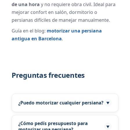
de una hora
y no requiere obra civil. Ideal para
mejorar confort en salón, dormitorio o
persianas difíciles de manejar manualmente.
Guía en el blog:
motorizar una persiana
antigua en Barcelona
.
Preguntas frecuentes
¿Puedo motorizar cualquier persiana?
▼
La mayoría de persianas enrollables y
orientables pueden motorizarse si el eje y el
¿Cómo pedís presupuesto para
▼
motorizar una persiana?
peso lo permiten. Envíanos foto por