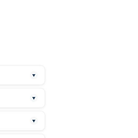
▼
▼
instalación de
▼