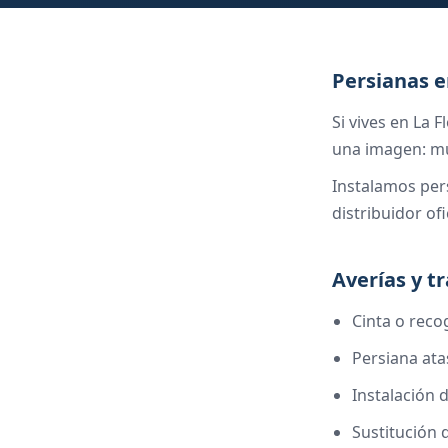
Persianas e
Si vives en La 
una imagen: mu
Instalamos per
distribuidor of
Averías y t
Cinta o rec
Persiana at
Instalación 
Sustitución 