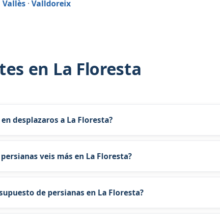
 Vallès
·
Valldoreix
es en La Floresta
 en desplazaros a La Floresta?
resta con presupuesto personalizado.
 persianas veis más en La Floresta?
tana de Barcelona y La Floresta combinamos reparación rápida e 
upuesto de persianas en La Floresta?
 72 58 con foto desde La Floresta para presupuesto orientativo.