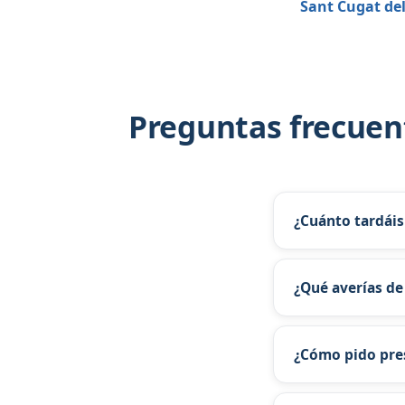
Sant Cugat del
Preguntas frecuent
¿Cuánto tardáis
Atendemos La Flo
¿Qué averías de
En área metropoli
persianas nuevas.
¿Cómo pido pres
Escribe al 671 12