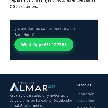
Reparamos cintas, ejes y motores en persianas
C-39 existentes.
¿Te ayudamos con tu persiana en
Barcelona?
WhatsApp · 671 12 72 58
Servicios
2026
Reparación
Reparación, instalación y motorización
de persianas en Barcelona. Distribuidor
Instalación
oficial Gradhermetic.
Mosquiteras