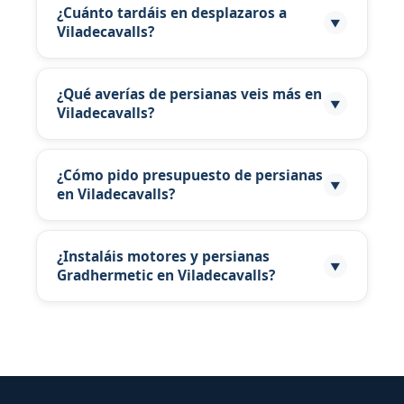
¿Cuánto tardáis en desplazaros a
▼
Viladecavalls?
Atendemos Viladecavalls con presupuesto
personalizado.
¿Qué averías de persianas veis más en
▼
Viladecavalls?
Averías habituales en Viladecavalls: cinta,
guías, lamas y motores averiados.
¿Cómo pido presupuesto de persianas
▼
en Viladecavalls?
Escribe al 671 12 72 58 con foto desde
Viladecavalls para presupuesto orientativo.
¿Instaláis motores y persianas
▼
Gradhermetic en Viladecavalls?
Distribuidor Gradhermetic: instalación y
reparación en Viladecavalls.