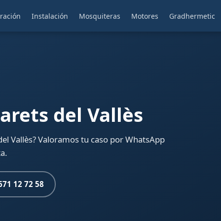
ración
Instalación
Mosquiteras
Motores
Gradhermetic
arets del Vallès
 del Vallès? Valoramos tu caso por WhatsApp
ta.
671 12 72 58