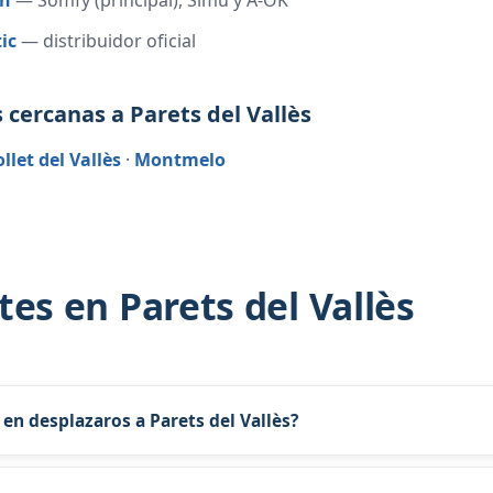
ón
— Somfy (principal), Simu y A-OK
ic
— distribuidor oficial
 cercanas a Parets del Vallès
llet del Vallès
·
Montmelo
es en Parets del Vallès
 en desplazaros a Parets del Vallès?
ncluido Parets del Vallès, concertamos franja horaria por WhatsApp