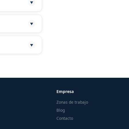
▼
 de garaje y
▼
hueco o vídeo de
▼
 del Vallès.
Empresa
Zonas de trabajo
Blog
Contacto