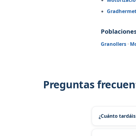
Motorizaci
Gradhermet
Poblaciones
Granollers
·
Mo
Preguntas frecuent
¿Cuánto tardáis
Para el Vallès, i