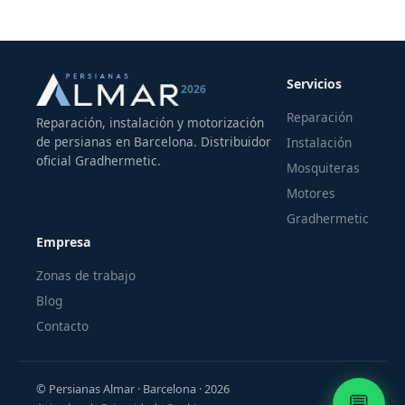
Servicios
2026
Reparación
Reparación, instalación y motorización
de persianas en Barcelona. Distribuidor
Instalación
oficial Gradhermetic.
Mosquiteras
Motores
Gradhermetic
Empresa
Zonas de trabajo
Blog
Contacto
© Persianas Almar · Barcelona · 2026
💬