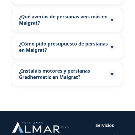
Atendemos Malgrat según rutas semanales
desde Barcelona. Consulta disponibilidad por
¿Qué averías de persianas veis más en
▼
Malgrat?
WhatsApp.
En área metropolitana de Barcelona y Malgrat
combinamos reparación rápida e instalación
¿Cómo pido presupuesto de persianas
▼
en Malgrat?
de persianas nuevas.
Escribe al 671 12 72 58 con foto desde
Malgrat para presupuesto orientativo.
¿Instaláis motores y persianas
▼
Gradhermetic en Malgrat?
Distribuidor Gradhermetic: instalación y
reparación en Malgrat.
Servicios
2026