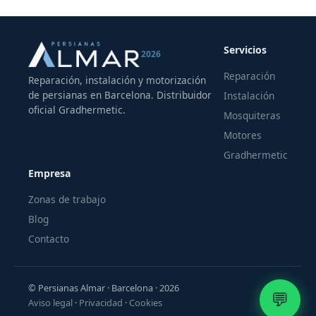
vivienda.
Servicios
2026
Reparación
Reparación, instalación y motorización
de persianas en Barcelona. Distribuidor
Instalación
oficial Gradhermetic.
Mosquiteras
Motores
Gradhermetic
Empresa
Zonas de trabajo
Blog
Contacto
© Persianas Almar · Barcelona · 2026
💬
Aviso legal
·
Privacidad
·
Cookies