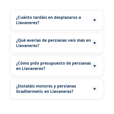
¿Cuánto tardáis en desplazaros a
▼
Llavaneres?
Atendemos Llavaneres con presupuesto
personalizado.
¿Qué averías de persianas veis más en
▼
Llavaneres?
En Llavaneres son frecuentes lamas oxidadas,
cintas endurecidas por humedad y motores
¿Cómo pido presupuesto de persianas
▼
en Llavaneres?
que fallan tras periodos sin uso.
Desde Llavaneres, manda foto de la persiana y
si es interior o fachada a la mar para
¿Instaláis motores y persianas
▼
Gradhermetic en Llavaneres?
orientarte mejor.
Gradhermetic disponible en Llavaneres para
control solar sin oscurecer totalmente la