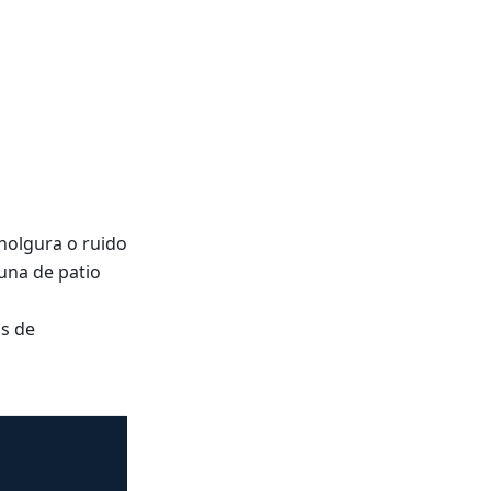
holgura o ruido
 una de patio
os de