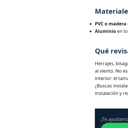
Materiale
PVC o madera
Aluminio
en lo
Qué revis
Herrajes, bisa
al viento. No e
interior: el ta
¿Buscas instala
instalación
y
re
¿Te ayudamo