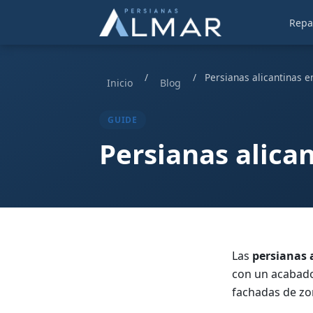
Repa
/
/
Persianas alicantinas e
Inicio
Blog
GUIDE
Persianas alica
Las
persianas 
con un acabado 
fachadas de zo