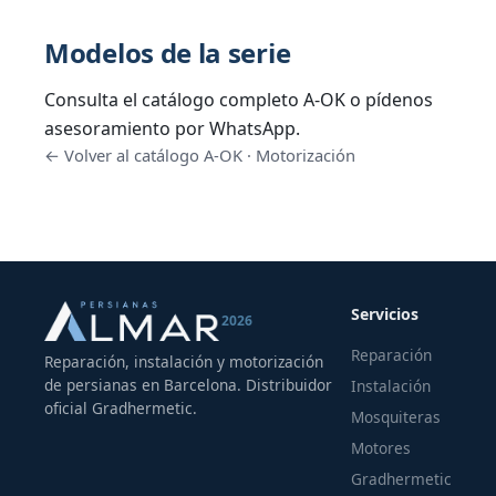
Modelos de la serie
Consulta el catálogo completo A-OK o pídenos
asesoramiento por WhatsApp.
← Volver al catálogo A-OK
·
Motorización
Servicios
2026
Reparación
Reparación, instalación y motorización
de persianas en Barcelona. Distribuidor
Instalación
oficial Gradhermetic.
Mosquiteras
Motores
Gradhermetic